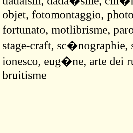
dadaism, dada�sme, cin�ma,
objet, fotomontaggio, phot
fortunato, motlibrisme, par
stage-craft, sc�nographie, 
ionesco, eug�ne, arte dei ru
bruitisme